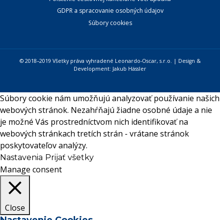
GDPR a spracovanie osobných údajov
Súbory cookies
© 2018–2019 Všetky práva vyhradené Leonardo-Oscar, s.r.o. | Design &
Development:
Jakub Hässler
Súbory cookie nám umožňujú analyzovať používanie našich
webových stránok. Nezahŕňajú žiadne osobné údaje a nie
je možné Vás prostredníctvom nich identifikovať na
webových stránkach tretích strán - vrátane stránok
poskytovateľov analýzy.
Nastavenia
Prijať všetky
Manage consent
Close
Nastavenie Cookies