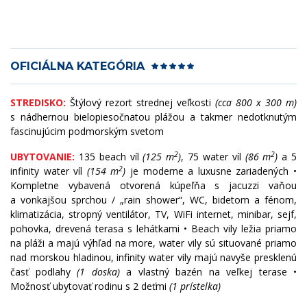
OFICIÁLNA KATEGÓRIA
STREDISKO:
Štýlový rezort strednej veľkosti
(cca 800 x 300 m)
s nádhernou bielopiesočnatou plážou a takmer nedotknutým
fascinujúcim podmorským svetom
2
2
UBYTOVANIE:
135 beach víl
(125 m
)
, 75 water víl
(86 m
)
a 5
2
infinity water víl
(154 m
)
je moderne a luxusne zariadených •
Kompletne vybavená otvorená kúpeľňa s jacuzzi vaňou
a vonkajšou sprchou / „rain shower“, WC, bidetom a fénom,
klimatizácia, stropný ventilátor, TV, WiFi internet, minibar, sejf,
pohovka, drevená terasa s lehátkami • Beach vily ležia priamo
na pláži a majú výhľad na more, water vily sú situované priamo
nad morskou hladinou, infinity water vily majú navyše presklenú
časť podlahy
(1 doska)
a vlastný bazén na veľkej terase •
Možnosť ubytovať rodinu s 2 deťmi
(1 prístelka)