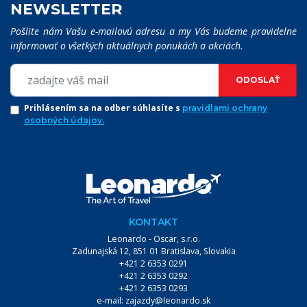
NEWSLETTER
Pošlite nám Vašu e-mailovú adresu a my Vás budeme pravidelne
informovať o všetkých aktuálnych ponukách a akciách.
ODOSLAŤ
Prihlásením sa na odber súhlasíte s
pravidlami ochrany
osobných údajov.
KONTAKT
Leonardo - Oscar, s.r.o.
Zadunajská 12, 851 01 Bratislava, Slovakia
+421 2 6353 0291
VYHĽADÁVANIE:
+421 2 6353 0292
+421 2 6353 0293
e-mail:
zajazdy@leonardo.sk