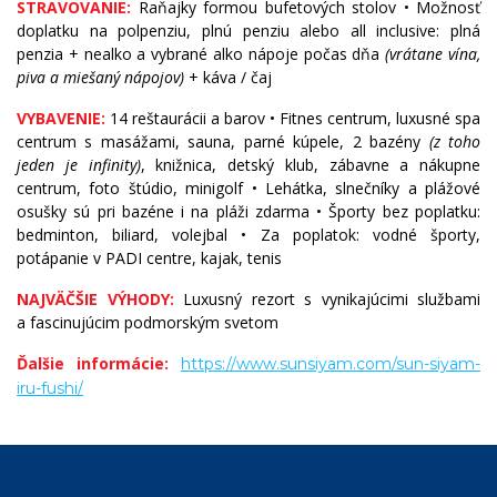
STRAVOVANIE:
Raňajky formou bufetových stolov • Možnosť
doplatku na polpenziu, plnú penziu alebo all inclusive: plná
penzia + nealko a vybrané alko nápoje počas dňa
(vrátane vína,
piva a miešaný nápojov)
+ káva / čaj
VYBAVENIE:
14 reštaurácii a barov • Fitnes centrum, luxusné spa
centrum s masážami, sauna, parné kúpele, 2 bazény
(z toho
jeden je infinity)
, knižnica, detský klub, zábavne a nákupne
centrum, foto štúdio, minigolf • Lehátka, slnečníky a plážové
osušky sú pri bazéne i na pláži zdarma • Športy bez poplatku:
bedminton, biliard, volejbal • Za poplatok: vodné športy,
potápanie v PADI centre, kajak, tenis
NAJVÄČŠIE VÝHODY:
Luxusný rezort s vynikajúcimi službami
a fascinujúcim podmorským svetom
Ďalšie informácie:
https://www.sunsiyam.com/sun-siyam-
iru-fushi/