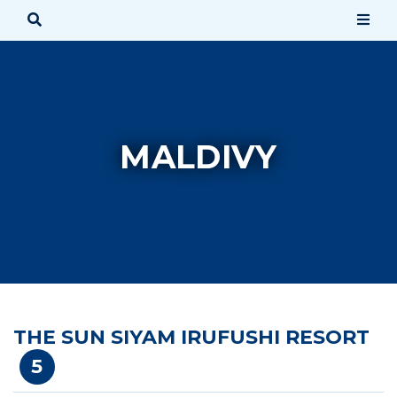
SPÄŤ
MALDIVY
AFRIKA
AMERIKA
AUSTRÁLIA & OCEÁNIA
ÁZIA
THE SUN SIYAM IRUFUSHI RESORT
BLÍZKY VÝCHOD
5
EURÓPA