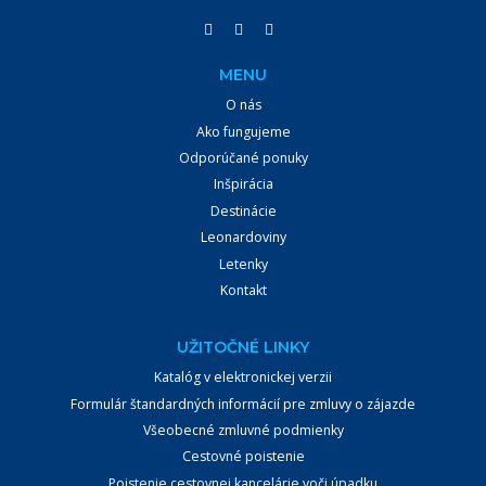
VYHĽADÁVAŤ
MENU
O nás
Ako fungujeme
Odporúčané ponuky
Inšpirácia
Destinácie
Leonardoviny
Letenky
Kontakt
UŽITOČNÉ LINKY
Katalóg v elektronickej verzii
Formulár štandardných informácií pre zmluvy o zájazde
Všeobecné zmluvné podmienky
Cestovné poistenie
Poistenie cestovnej kancelárie voči úpadku