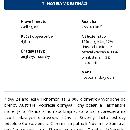
HOTELY V DESTINÁCII
Hlavné mesto
Rozloha
2
Wellington
268 021 km
Počet obyvateľov
Náboženstvo
4,6 mil.
15% anglikáni, 12%
rímsko-katolíci, 9%
Úradný jazyk
ostatní kresťania, 11%
anglický, maorský
presbyteriáni, 3%
metodisti
Mena
novozélandský dolár
Nový Zéland leží v Tichomorí asi 2 000 kilometrov východne od
brehov Austrálie. Pobrežie obmýva Tichý oceán a Tasmánske
more. Je to členitá a hornatá krajina, ktorá sa rozprestiera na
dvoch hlavných ostrovoch: Južný a Severný. Tieto ostrovy
oddeľuje Cookov prieliv. Okrem nich patria k Novému Zélandu aj
menšie ostrovy ako Stewartov ostrov, Tokelau (zámorske