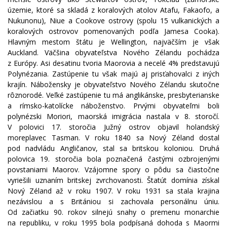
územie, ktoré sa skladá z koralových atolov Atafu, Fakaofo, a
Nukunonu), Niue a Cookove ostrovy (spolu 15 vulkanických a
koralových ostrovov pomenovaných podľa Jamesa Cooka).
Hlavným mestom štátu je Wellington, najväčším je však
Auckland. Väčšina obyvateľstva Nového Zélandu pochádza
z Európy. Asi desatinu tvoria Maorovia a necelé 4% predstavujú
Polynézania. Zastúpenie tu však majú aj prisťahovalci z iných
krajín. Nábožensky je obyvateľstvo Nového Zélandu skutočne
rôznorodé. Veľké zastúpenie tu má anglikánske, presbyterianske
a rímsko-katolícke náboženstvo. Prvými obyvateľmi boli
polynézski Moriori, maorská imigrácia nastala v 8. storočí.
V polovici 17. storočia Južný ostrov objavil holandský
moreplavec Tasman. V roku 1840 sa Nový Zéland dostal
pod nadvládu Angličanov, stal sa britskou koloniou. Druhá
polovica 19. storočia bola poznačená častými ozbrojenými
povstaniami Maorov. Vzájomne spory o pôdu sa čiastočne
vyriešili uznaním britskej zvrchovanosti. Štatút domínia získal
Nový Zéland až v roku 1907. V roku 1931 sa stala krajina
nezávislou a s Britániou si zachovala personálnu úniu.
Od začiatku 90. rokov silnejú snahy o premenu monarchie
na republiku, v roku 1995 bola podpísaná dohoda s Maormi