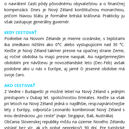
o navrátení časti pôdy pôvodnému obyvateľstvu a o finančnej
kompenzácii. Dnes je Nový Zéland konštitučnou monarchiou,
pričom hlavou štátu je formálne britská kráľovná. Prakticky ju
však zastupuje generálny guvernér.
KEDY CESTOVAŤ
Podnebie na Novom Zélande je mierne oceánske, s teplotami
iba zriedkavo nižšími ako 0°C alebo vystupujúcimi nad 30 °C.
Keďže je Nový Zéland takmer presne na opačnej strane Zeme,
aj ročné obdobia tu majú presne naopak. Asi najpríjemnejším
obdobím pre návštevu je novozélandské leto (Dec-Feb) avšak
podobne ako u nás v Európe, aj jarné či jesenné obdobie má
svoje čaro.
AKO CESTOVAŤ
Z Viedne i Budapešti je možné letieť na Nový Zéland s jedným
prestupom v Dubaji let. spoločnosťou Emirates. Keďže sa však
pri letoch na Nový Zéland jedná o najdlhšie, resp.najnáročnejšie
lety z Európy, odporúča Leonardo kombinovať Nový Zéland s
inou destináciou „po ceste“ (napr. Singapur, Bali, Austrália)
Občania Slovenskej republiky môžu na územie Nového Zélandu
vstúpiť bez víz, ak ich pobyt neprekročí 90 dní. Pre turistické