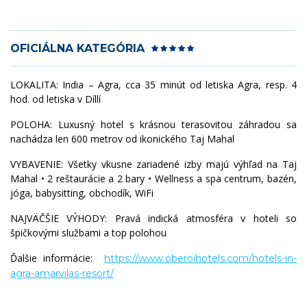
OFICIÁLNA KATEGÓRIA
LOKALITA:
India – Agra, cca 35 minút od letiska Agra, resp. 4
hod. od letiska v Díllí
POLOHA: Luxusný hotel s krásnou terasovitou záhradou sa
nachádza len 600 metrov od ikonického Taj Mahal
VYBAVENIE: Všetky vkusne zariadené izby majú výhľad na Taj
Mahal • 2 reštaurácie a 2 bary • Wellness a spa centrum, bazén,
jóga, babysitting, obchodík, WiFi
NAJVÄČŠIE VÝHODY: Pravá indická atmosféra v hoteli so
špičkovými službami a top polohou
Ďalšie informácie:
https://www.oberoihotels.com/hotels-in-
agra-amarvilas-resort/