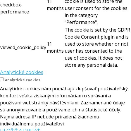
11
cookie is used to store the
checkbox-
months
user consent for the cookies
performance
in the category
"Performance".
The cookie is set by the GDPR
Cookie Consent plugin and is
11
used to store whether or not
viewed_cookie_policy
months
user has consented to the
use of cookies. It does not
store any personal data.
Analytické cookies
Analytické cookies
Analytické cookies nám pomáhajú zlepšovať používateľský
komfort vďaka získaným informáciam o správaní a
používaní webstránky návštěvníkmi. Zaznamenané údaje
sú anonymizované a používame ich na štatistické účely.
Najmä adresa IP nebude priradená žiadnemu
individuálnemu používateľovi.
ULOŽIŤ A PRIJAŤ