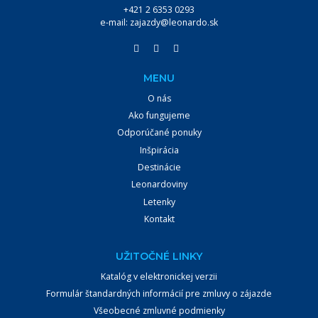
+421 2 6353 0293
e-mail:
zajazdy@leonardo.sk
MENU
O nás
Ako fungujeme
Odporúčané ponuky
VYHĽADÁVANIE:
Inšpirácia
Destinácie
VYHĽADÁVAŤ
Leonardoviny
Letenky
Kontakt
UŽITOČNÉ LINKY
Katalóg v elektronickej verzii
Formulár štandardných informácií pre zmluvy o zájazde
Všeobecné zmluvné podmienky