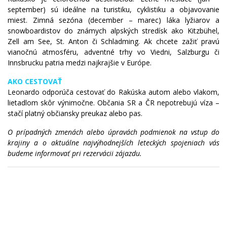
september) sú ideálne na turistiku, cyklistiku a objavovanie
miest. Zimná sezóna (december – marec) láka lyžiarov a
snowboardistov do známych alpských stredísk ako Kitzbühel,
Zell am See, St. Anton či Schladming. Ak chcete zažiť pravú
vianočnú atmosféru, adventné trhy vo Viedni, Salzburgu či
Innsbrucku patria medzi najkrajšie v Európe.
AKO CESTOVAŤ
Leonardo odporúča cestovať do Rakúska autom alebo vlakom,
lietadlom skôr výnimočne. Občania SR a ČR nepotrebujú víza –
stačí platný občiansky preukaz alebo pas.
O prípadných zmenách alebo úpravách podmienok na vstup do
krajiny a o aktuálne najvýhodnejších leteckých spojeniach vás
budeme informovať pri rezervácii zájazdu.