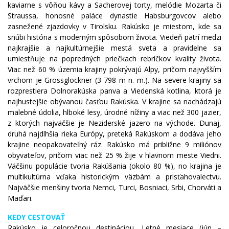
kaviarne s vôňou kávy a Sacherovej torty, melódie Mozarta či
Straussa, honosné paláce dynastie Habsburgovcov alebo
zasnežené zjazdovky v Tirolsku. Rakúsko je miestom, kde sa
snúbi história s moderným spôsobom života. Viedeň patrí medzi
najkrajšie a najkultúrnejšie mestá sveta a pravidelne sa
umiestňuje na popredných priečkach rebríčkov kvality života.
Viac než 60 % územia krajiny pokrývajú Alpy, pričom najvyšším
vrchom je Grossglockner (3 798 m n. m.). Na severe krajiny sa
rozprestiera Dolnorakúska panva a Viedenská kotlina, ktorá je
najhustejšie obývanou časťou Rakúska. V krajine sa nachádzajú
malebné údolia, hlboké lesy, úrodné nížiny a viac než 300 jazier,
z ktorých najväčšie je Neziderské jazero na východe. Dunaj,
druhá najdlhšia rieka Európy, preteká Rakúskom a dodáva jeho
krajine neopakovateľný ráz. Rakúsko má približne 9 miliónov
obyvateľov, pričom viac než 25 % žije v hlavnom meste Viedni.
Väčšinu populácie tvoria Rakúšania (okolo 80 %), no krajina je
multikultúrna vďaka historickým väzbám a prisťahovalectvu.
Najväčšie menšiny tvoria Nemci, Turci, Bosniaci, Srbi, Chorváti a
Maďari.
KEDY CESTOVAŤ
Rakúsko je celoročnou destináciou. Letné mesiace (jún –