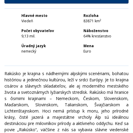
Hlavné mesto
Rozloha
2
Viedeň
83871 km
Počet obyvateľov
Náboženstvo
9,13 mil.
64% kresťanstvo
Úradný jazyk
Mena
nemecký
Euro
Rakúsko je krajina s nádhernými alpskými scenériami, bohatou
históriou a jedinečnou kultúrou, leží v srdci Európy. Je to krajina
cisárov a slávnych skladateľov, ale aj moderného mestského
života a svetoznámych lyžiarskych stredísk. Rakúsko má hranice
s ôsmimi krajinami – Nemeckom, Českom, Slovenskom,
Maďarskom, Slovinskom, Talianskom, Švajčiarskom a
Lichtenštajnskom. Hoci nemá prístup k moru, jeho prírodné
krásy, čisté jazerá a majestátne vrcholy Álp sú ideálnou
destináciou pre milovníkov prírody a aktívneho oddychu. Keď sa
povie „Rakúsko“, väčšine z nás sa vybavia slávne viedenské