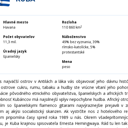
MALAJZIA
MALDIVY
MJANMARSKO
Hlavné mesto
Rozloha
2
Havana
110 860 km
SINGAPUR
Počet obyvateľov
Náboženstvo
SRÍ LANKA
11,3 mil.
49% bez vyznania, 39%
TAIWAN
rímsko-katolícke, 5%
Úradný jazyk
protestantské
THAJSKO
španielsky
Mena
UZBEKISTAN
peso
VIETNAM
ás najväčší ostrov v Antilách a láka vás objavovať jeho dávnu histó
ostrove cukru, rumu, tabaku a hudby ste vrúcne vítaní jeho pohos
ácie pôvodného etnického obyvateľstva, španielskych a afrických tra
bnosť Kubáncov má najsilnejší vplyv nepochybne hudba. Africký otroci
ím so španielskymi flamenco gitarami najvýraznejšie prejavili 
om aj akýsi socialistický skanzen. Ak vystrčíte nos z hotelového re
 pripomína časy spred roka 1989 u nás. Okrem všadeprítomných 
u, je Kuba krajinou spisovateľa Ernesta Hemingwaya. Rád tu len tak 