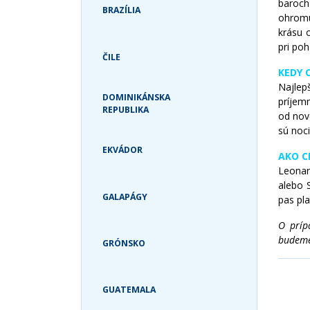
baroch
TURKS & CAICOS
BRAZÍLIA
ohromu
USA
krásu 
pri po
ČILE
KEDY 
Najlep
DOMINIKÁNSKA
príjem
REPUBLIKA
od nov
sú noci
EKVÁDOR
AKO C
Leonar
alebo 
GALAPÁGY
pas pl
O príp
budeme 
GRÓNSKO
GUATEMALA