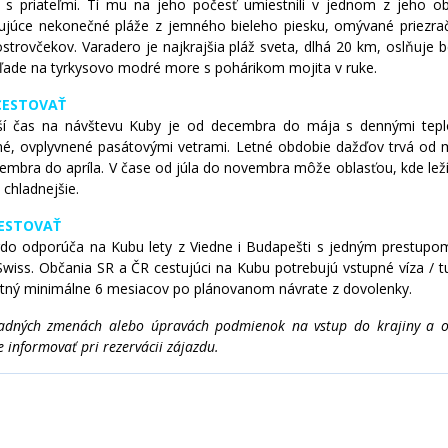
 s priateľmi. Tí mu na jeho počesť umiestnili v jednom z jeho ob
júce nekonečné pláže z jemného bieleho piesku, omývané priezra
ostrovčekov. Varadero je najkrajšia pláž sveta, dlhá 20 km, oslňuj
hľade na tyrkysovo modré more s pohárikom mojita v ruke.
CESTOVAŤ
ší čas na návštevu Kuby je od decembra do mája s dennými teplo
né, ovplyvnené pasátovými vetrami. Letné obdobie dažďov trvá od 
embra do apríla. V čase od júla do novembra môže oblasťou, kde le
 chladnejšie.
ESTOVAŤ
do odporúča na Kubu lety z Viedne i Budapešti s jedným prestupom
Swiss. Občania SR a ČR cestujúci na Kubu potrebujú vstupné víza / t
atný minimálne 6 mesiacov po plánovanom návrate z dovolenky.
adných zmenách alebo úpravách podmienok na vstup do krajiny a o a
informovať pri rezervácii zájazdu.