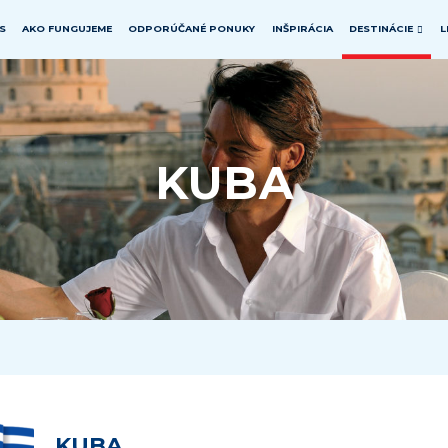
S
AKO FUNGUJEME
ODPORÚČANÉ PONUKY
INŠPIRÁCIA
DESTINÁCIE
L
AUSTRÁLIA &
ÁZIA
BLÍZKY VÝCHOD
OCEÁNIA
AZERBAJDŽAN
IZRAEL
AUSTRÁLIA
KUBA
BALI & LOMBOK
KATAR
FIDŽI
BRUNEJ
OMÁN
NOVÝ ZÉLAND
ČÍNA
SAUDSKÁ ARÁBIA
PALAU
FILIPÍNY
SPOJENÉ ARABSKÉ
POLYNÉZIA
EMIRÁTY - DUBAJ a
HONG KONG &
ABU DHABI
VANUATU
MACAO
VEĽKONOČNÝ OSTROV
INDIA
INDONÉZIA
JAPONSKO
KAMBODŽA
KUBA
LAOS