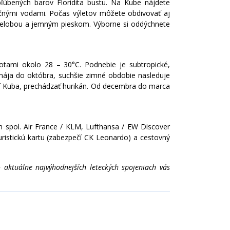
ľúbených barov Floridita bustu. Na Kube nájdete
čnými vodami. Počas výletov môžete obdivovať aj
e belobou a jemným pieskom. Výborne si oddýchnete
tami okolo 28 – 30°C. Podnebie je subtropické,
mája do októbra, suchšie zimné obdobie nasleduje
ží Kuba, prechádzať hurikán. Od decembra do marca
 spol. Air France / KLM, Lufthansa / EW Discover
uristickú kartu (zabezpečí CK Leonardo) a cestovný
ktuálne najvýhodnejších leteckých spojeniach vás