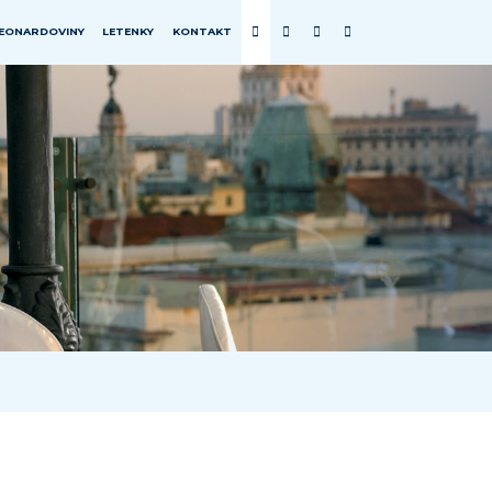
EONARDOVINY
LETENKY
KONTAKT
EURÓPA
ZEM
CHORVÁTSKO
SEVERNÝ PÓL
FÍNSKO
FRANCÚZSKO
GRÉCKO
ISLAND
MADEIRA
PORTUGALSKO
RAKÚSKO
SLOVENSKO
ŠPANIELSKO
TALIANSKO