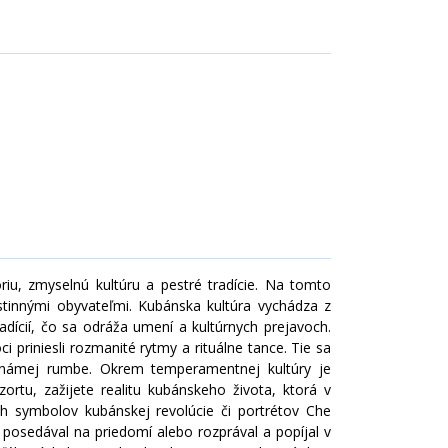
TURECKO
riu, zmyselnú kultúru a pestré tradície. Na tomto
tinnými obyvateľmi. Kubánska kultúra vychádza z
dícií, čo sa odráža umení a kultúrnych prejavoch.
 priniesli rozmanité rytmy a rituálne tance. Tie sa
v známej rumbe. Okrem temperamentnej kultúry je
zortu, zažijete realitu kubánskeho života, ktorá v
symbolov kubánskej revolúcie či portrétov Che
posedával na priedomí alebo rozprával a popíjal v