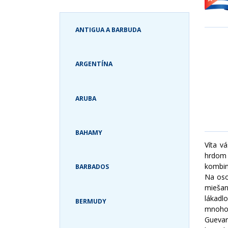
ZANZIBAR A
GRÓNSKO
TANZÁNIA
GUATEMALA
ANTIGUA A BARBUDA
ZIMBABWE
HAVAJSKÉ OSTROVY
JAMAJKA
ARGENTÍNA
KANADA
KOLUMBIA
KOSTARIKA
ARUBA
KUBA
MEXIKO
BAHAMY
PANAMA
Víta v
PATAGÓNIA
hrdom 
kombin
PERU
BARBADOS
Na oso
SV. MARTIN
miešan
SVÄTÁ LUCIA
lákadl
BERMUDY
mnohom
SVATÝ KRIŠTOF A
NEVIS
Guevar