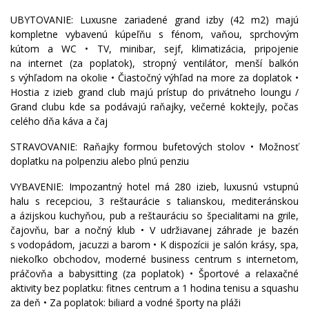
UBYTOVANIE: Luxusne zariadené grand izby (42 m2) majú
kompletne vybavenú kúpeľňu s fénom, vaňou, sprchovým
kútom a WC • TV, minibar, sejf, klimatizácia, pripojenie
na internet (za poplatok), stropný ventilátor, menší balkón
s výhľadom na okolie • Čiastočný výhľad na more za doplatok •
Hostia z izieb grand club majú prístup do privátneho loungu /
Grand clubu kde sa podávajú raňajky, večerné koktejly, počas
celého dňa káva a čaj
STRAVOVANIE: Raňajky formou bufetových stolov • Možnosť
doplatku na polpenziu alebo plnú penziu
VYBAVENIE: Impozantný hotel má 280 izieb, luxusnú vstupnú
halu s recepciou, 3 reštaurácie s talianskou, mediteránskou
a ázijskou kuchyňou, pub a reštauráciu so špecialitami na grile,
čajovňu, bar a nočný klub • V udržiavanej záhrade je bazén
s vodopádom, jacuzzi a barom • K dispozícii je salón krásy, spa,
niekoľko obchodov, moderné business centrum s internetom,
práčovňa a babysitting (za poplatok) • Športové a relaxačné
aktivity bez poplatku: fitnes centrum a 1 hodina tenisu a squashu
za deň • Za poplatok: biliard a vodné športy na pláži