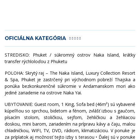
OFICIÁLNA KATEGÓRIA
STREDISKO: Phuket / súkromný ostrov Naka Island, krátky
transfer rýchloloďou z Phuketu
POLOHA: Skrytý raj – The Naka Island, Luxury Collection Resort
& Spa, Phuket je zastrčený pri východnom pobreží Thajska a
ponúka bezkonkurenčné súkromie v Andamanskom mori ako
jediné zariadenie na ostrove Naka Yai.
UBYTOVANIE: Guest room, 1 King, Sofa bed (46m²) sú vybavené
kúpeľňou so sprchou, bidetom a fénom, zvlášť izbou s gaučom,
písacím stolom, stoličkou, sejfom, žehličkou a žehliacou
doskou, mini barom, zariadením na prípravu kávy a čaju, malou
chladničkou, WIFI, TV, DVD, rádiom, klimatizáciou. V ponuke je
za príplatok aj možnosť tejto izby s terasou • Ďalej sú v ponuke