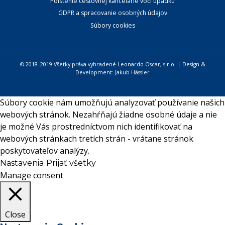
Poistenie cestovnej kancelárie voči úpadku
GDPR a spracovanie osobných údajov
Súbory cookies
© 2018–2019 Všetky práva vyhradené Leonardo-Oscar, s.r.o. | Design &
Development:
Jakub Hässler
Súbory cookie nám umožňujú analyzovať používanie našich
webových stránok. Nezahŕňajú žiadne osobné údaje a nie
je možné Vás prostredníctvom nich identifikovať na
webových stránkach tretích strán - vrátane stránok
poskytovateľov analýzy.
Nastavenia
Prijať všetky
Manage consent
Close