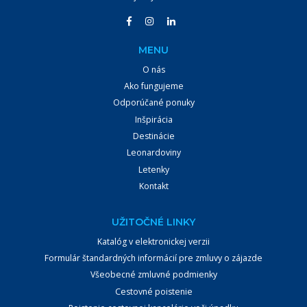
VYHĽADÁVAŤ
MENU
O nás
Ako fungujeme
Odporúčané ponuky
Inšpirácia
Destinácie
Leonardoviny
Letenky
Kontakt
UŽITOČNÉ LINKY
Katalóg v elektronickej verzii
Formulár štandardných informácií pre zmluvy o zájazde
Všeobecné zmluvné podmienky
Cestovné poistenie