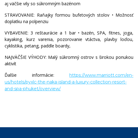
aj väčšie vily so súkromným bazénom
STRAVOVANIE: Raňajky formou bufetových stolov • Možnosť
doplatku na polpenziu
VYBAVENIE: 3 reštaurácie a 1 bar • bazén, SPA, fitnes, joga,
kayaking, kurz varenia, pozorovanie vtáctva, plavby loďou,
cyklistika, petang, paddle boardy,
NAJVÄČŠIE VÝHODY: Malý súkromný ostrov s širokou ponukou
aktivít
Ďalšie informácie:
https://www.marriott.com/en-
us/hotels/pyxlc-the-naka-island-a-luxury-collection-resort-
and-spa-phuket/overview/