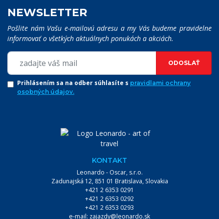
NEWSLETTER
Pošlite nám Vašu e-mailovú adresu a my Vás budeme pravidelne
informovať o všetkých aktuálnych ponukách a akciách.
ODOSLAŤ
Prihlásením sa na odber súhlasíte s
pravidlami ochrany
osobných údajov.
KONTAKT
Leonardo - Oscar, s.r.o.
Zadunajská 12, 851 01 Bratislava, Slovakia
+421 2 6353 0291
VYHĽADÁVANIE:
+421 2 6353 0292
+421 2 6353 0293
e-mail:
zajazdy@leonardo.sk