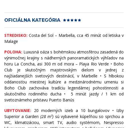
OFICIÁLNA KATEGÓRIA
STREDISKO:
Costa del Sol – Marbella, cca 45 minút od letiska v
Malage
POLOHA:
Luxusná oáza s bohémskou atmosférou zasadená do
výnimočnej krajiny s nádherných panoramatických výhľadov na
horu La Concha, asi 300 m od mora – Playa Rio Verde • Boho
Club je skutočným majstrovským dielom v jednej z
najžiadanejších svetových destinácií, v Marbelle • S hlbokou
oddanosťou miestnej kultúre a medzinárodnému umeniu si
Boho Club zachováva tradíciu legendárnej pohostinnosti a
skutočného rodinného ducha • 5 minút jazdy / 1 km od
svetoznámeho prístavu Puerto Banús
UBYTOVANIE:
20 moderných izieb a 10 bungalovov • Izby
Superior a Garden
(28 m²)
sú vybavené kúpeľňou so sprchou a
WC, klimatizáciou, smart TV, audio systémom, Nespresso