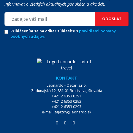
informovať o všetkých aktuálnych ponukách a akciách.
ODOSLAŤ
Prihlásením sa na odber súhlasíte s
pravidlami ochrany
osobných údajov.
KONTAKT
Leonardo - Oscar, s.r.o.
Zadunajská 12, 851 01 Bratislava, Slovakia
+421 2 6353 0291
+421 2 6353 0292
+421 2 6353 0293
VYHĽADÁVANIE:
e-mail:
zajazdy@leonardo.sk
VYHĽADÁVAŤ