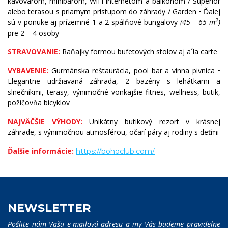
kávovarom, minibarom, WiFi internetom a balkónom / Superior
alebo terasou s priamym prístupom do záhrady / Garden • Ďalej
2
sú v ponuke aj prízemné 1 a 2-spálňové bungalovy
(45 – 65 m
)
pre 2 – 4 osoby
STRAVOVANIE:
Raňajky formou bufetových stolov aj a´la carte
VYBAVENIE:
Gurmánska reštaurácia, pool bar a vínna pivnica •
Elegantne udržiavaná záhrada, 2 bazény s lehátkami a
slnečníkmi, terasy, výnimočné vonkajšie fitnes, wellness, butik,
požičovňa bicyklov
NAJVÄČŠIE VÝHODY:
Unikátny butikový rezort v krásnej
záhrade, s výnimočnou atmosférou, očarí páry aj rodiny s deťmi
Ďalšie informácie:
https://bohoclub.com/
NEWSLETTER
Pošlite nám Vašu e-mailovú adresu a my Vás budeme pravidelne