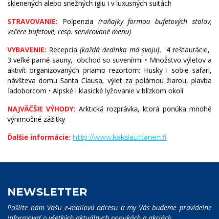
sklenených alebo snežných iglu i v luxusných suitách
STRAVOVANIE:
Polpenzia
(raňajky formou bufetových stolov,
večere bufetové, resp. servírované menu)
VYBAVENIE:
Recepcia
(každá dedinka má svoju)
, 4 reštaurácie,
3 veľké parné sauny, obchod so suvenírmi • Množstvo výletov a
aktivít organizovaných priamo rezortom: Husky i sobie safari,
návšteva domu Santa Clausa, výlet za polárnou žiarou, plavba
ľadoborcom • Alpské i klasické lyžovanie v blízkom okolí
NAJVÄČŠIE VÝHODY:
Arktická rozprávka, ktorá ponúka mnohé
výnimočné zážitky
Ďalšie informácie:
http://www.kakslauttanen.fi
NEWSLETTER
Pošlite nám Vašu e-mailovú adresu a my Vás budeme pravidelne
informovať o všetkých aktuálnych ponukách a akciách.