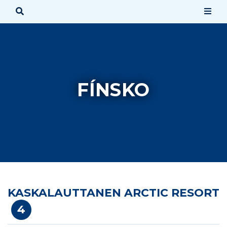
FÍNSKO
SPÄŤ
AFRIKA
AMERIKA
AUSTRÁLIA & OCEÁNIA
ÁZIA
KASKALAUTTANEN ARCTIC RESORT
4
BLÍZKY VÝCHOD