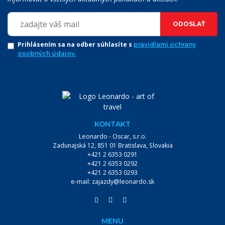
ODOSLAŤ
Prihlásením sa na odber súhlasíte s
pravidlami ochrany
osobných údajov.
KONTAKT
Leonardo - Oscar, s.r.o.
Zadunajská 12, 851 01 Bratislava, Slovakia
+421 2 6353 0291
+421 2 6353 0292
+421 2 6353 0293
VYHĽADÁVANIE:
e-mail:
zajazdy@leonardo.sk
VYHĽADÁVAŤ
MENU