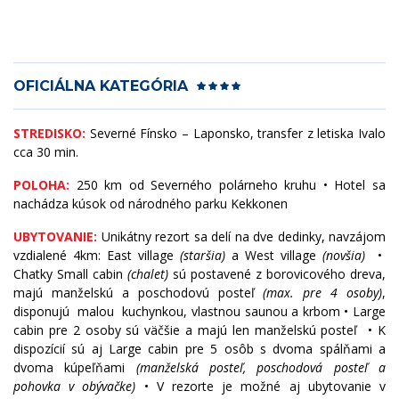
OFICIÁLNA KATEGÓRIA
STREDISKO:
Severné Fínsko – Laponsko, transfer z letiska Ivalo
cca 30 min.
POLOHA:
250 km od Severného polárneho kruhu • Hotel sa
nachádza kúsok od národného parku Kekkonen
UBYTOVANIE:
Unikátny rezort sa delí na dve dedinky, navzájom
vzdialené 4km: East village
(staršia)
a West village
(novšia)
•
Chatky Small cabin
(chalet)
sú postavené z borovicového dreva,
majú manželskú a poschodovú posteľ
(max. pre 4 osoby)
,
disponujú malou kuchynkou, vlastnou saunou a krbom • Large
cabin pre 2 osoby sú väčšie a majú len manželskú posteľ • K
dispozícií sú aj Large cabin pre 5 osôb s dvoma spálňami a
dvoma kúpeľňami
(manželská posteľ, poschodová posteľ a
pohovka v obývačke)
• V rezorte je možné aj ubytovanie v