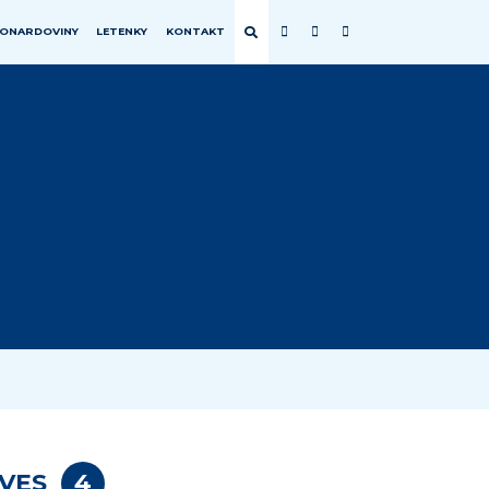
EONARDOVINY
LETENKY
KONTAKT
EURÓPA
ZEM
CHORVÁTSKO
SEVERNÝ PÓL
FÍNSKO
FRANCÚZSKO
GRÉCKO
ISLAND
MADEIRA
PORTUGALSKO
RAKÚSKO
SLOVENSKO
ŠPANIELSKO
TALIANSKO
IVES
4