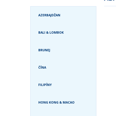
ZANZIBAR A
GRÓNSKO
TANZÁNIA
GUATEMALA
AZERBAJDŽAN
ZIMBABWE
HAVAJSKÉ OSTROVY
JAMAJKA
BALI & LOMBOK
KANADA
KOLUMBIA
KOSTARIKA
BRUNEJ
KUBA
MEXIKO
ČÍNA
PANAMA
PATAGÓNIA
PERU
FILIPÍNY
SV. MARTIN
SVÄTÁ LUCIA
HONG KONG & MACAO
SVATÝ KRIŠTOF A
NEVIS