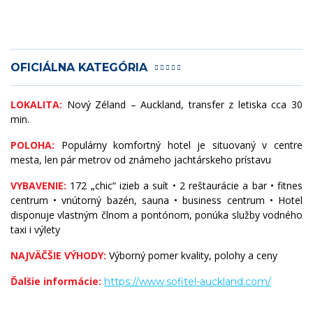
OFICIÁLNA KATEGÓRIA
LOKALITA:
Nový Zéland – Auckland, transfer z letiska cca 30
min.
POLOHA:
Populárny komfortný hotel je situovaný v centre
mesta, len pár metrov od známeho jachtárskeho prístavu
VYBAVENIE:
172 „chic“ izieb a suít • 2 reštaurácie a bar • fitnes
centrum • vnútorný bazén, sauna • business centrum • Hotel
disponuje vlastným člnom a pontónom, ponúka služby vodného
taxi i výlety
NAJVÄČŠIE VÝHODY:
Výborný pomer kvality, polohy a ceny
Ďalšie informácie:
https://www.sofitel-auckland.com/