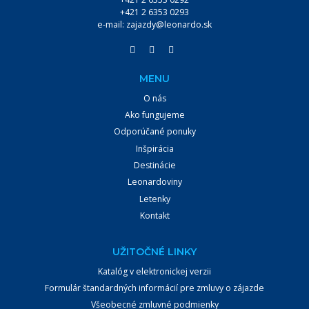
+421 2 6353 0293
e-mail:
zajazdy@leonardo.sk
MENU
O nás
Ako fungujeme
Odporúčané ponuky
VYHĽADÁVANIE:
Inšpirácia
Destinácie
VYHĽADÁVAŤ
Leonardoviny
Letenky
Kontakt
UŽITOČNÉ LINKY
Katalóg v elektronickej verzii
Formulár štandardných informácií pre zmluvy o zájazde
Všeobecné zmluvné podmienky