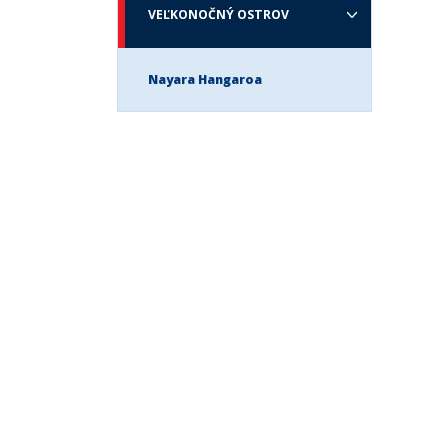
TURKS & CAICOS
VEĽKONOČNÝ OSTROV
USA
Nayara Hangaroa