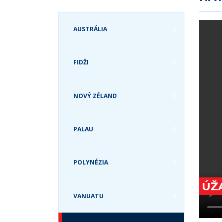
ZANZIBAR A
GRÓNSKO
TANZÁNIA
GUATEMALA
AUSTRÁLIA
ZIMBABWE
HAVAJSKÉ OSTROVY
JAMAJKA
FIDŽI
KANADA
KOLUMBIA
KOSTARIKA
NOVÝ ZÉLAND
KUBA
MEXIKO
PALAU
PANAMA
PATAGÓNIA
PERU
POLYNÉZIA
SV. MARTIN
ÚŽ
SVÄTÁ LUCIA
VANUATU
SVATÝ KRIŠTOF A
NEVIS