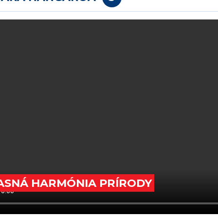
MALAJZIA
MALDIVY
MJANMARSKO
SINGAPUR
SRÍ LANKA
TAIWAN
THAJSKO
UZBEKISTAN
VIETNAM
ASNÁ HARMÓNIA PRÍRODY