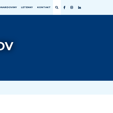
ONARDOVINY
LETENKY
KONTAKT
EURÓPA
ZEM
CHORVÁTSKO
SEVERNÝ PÓL
OV
FÍNSKO
FRANCÚZSKO
GRÉCKO
ISLAND
MADEIRA
PORTUGALSKO
RAKÚSKO
SLOVENSKO
ŠPANIELSKO
TALIANSKO