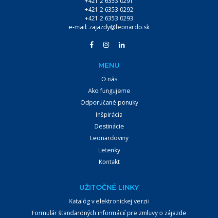
+421 2 6353 0291
+421 2 6353 0292
+421 2 6353 0293
VYHĽADÁVAŤ
e-mail:
zajazdy@leonardo.sk
MENU
O nás
Ako fungujeme
Odporúčané ponuky
Inšpirácia
Destinácie
Leonardoviny
Letenky
Kontakt
UŽITOČNÉ LINKY
Katalóg v elektronickej verzii
Formulár štandardných informácií pre zmluvy o zájazde