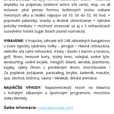
doplatku na polpenziu
(niektoré večere a’la carte)
, resp. na all
inclusive: plná penzia formou bufetových stolov vrátane
miestnych alko a nealko nápojov od 10. 00 do 02. 00 hod. +
popoludní palacinky, snacky a drobné občerstvenie + vybrané
položky minibaru + možnosť stravovať sa aj v 3 reštauráciach
susedného hotela Sugar Beach
(nutná rezervácia)
VYBAVENIE:
V tropickej záhrade leží 248 záhradných bungalovov
v tvare typickej rybárskej loďky – pirogue • Hlavná reštaurácia,
niekoľko a’la carte reštaurácií, 4 bary • Bazén s barom a terasou,
golf, fitnes, tenisové kurty, stolný tenis, volejbal, vodné lyže,
windsurfing, vodné bicykle, minigolf, biliard, aerobik, plachtenie,
kajaky, výlety člnom s preskleným dnom, šnorchlovanie •
Za poplatok: potápanie, parasailing, bicykle, kaderník, masáže,
spa, obchod, knižnica, sauna • Miniklub, detská animácia
NAJVÄČŠIE VÝHODY:
Najautentickejší rezort na Mauríciu
s bohatým zábavným a športovým programom, množstvo
stálej klientely
Ďalšie informácie:
www.lapirogue.com