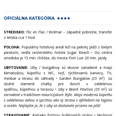
OFICIÁLNA KATEGÓRIA
STREDISKO:
Flic en Flac / Wolmar – západné pobrežie, transfer
z letiska cca 1 hod.
POLOHA:
Populárny hotelový areál leží na peknej pláži s bielym
pieskom, vedľa sesterského hotela Sugar Beach • Do centra
strediska je 15 min. chôdze, do mesta Port Luis 20 min. jazdy
UBYTOVANIE:
Izby / bungalovy sú vkusne zariadené a majú
klimatizáciu, kúpeľňu s WC, sejf, rýchlovarnú kanvicu, TV,
2
minibar a terasu do záhrady • Garden Bungalow
(25 m
)
sú
útulné slamené chatky pre dvoch s oddelenou
2
spálňou, kúpeľnou a terasou •
Izby v Beach Pavilion
(35 m
)
sú
zariadené v tradičnom maurícijskom štýle. Majú modernú kúpeľňu
s oddelenou vaňou a sprchou ako aj terasu s výhľadom na lagúnu
a oceán. Najlepšie je, že z izby sa dostanete priamo na pláž
STRAVOVANIE:
Raňajky formou bufetových stolov • Možnosť