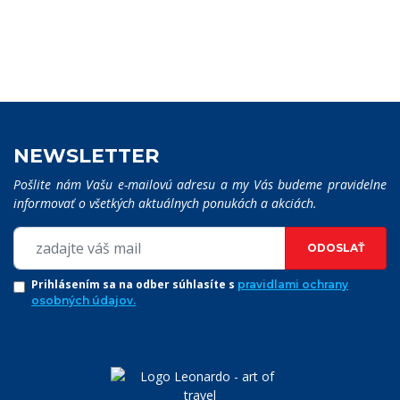
NEWSLETTER
Pošlite nám Vašu e-mailovú adresu a my Vás budeme pravidelne
informovať o všetkých aktuálnych ponukách a akciách.
VYHĽADÁVANIE:
ODOSLAŤ
VYHĽADÁVAŤ
Prihlásením sa na odber súhlasíte s
pravidlami ochrany
osobných údajov.