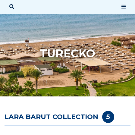
TURECKO
SPÄŤ
AFRIKA
AMERIKA
AUSTRÁLIA & OCEÁNIA
ÁZIA
LARA BARUT COLLECTION
5
BLÍZKY VÝCHOD