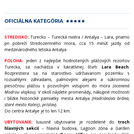
OFICIÁLNA KATEGÓRIA
STREDISKO:
Turecko – Turecká riviéra / Antalya – Lara, priamo
pri pobreží Stredozemného mora, cca 15 minút jazdy od
medzinárodného letiska Antalya
POLOHA:
jeden z najlepšie hodnotených plážových rezortov
Turecka, sa nachádza v lukratívnej štvrti
Lara Beach
.
Rozprestiera sa na starostlivo udržiavanom pozemku s
rozsiahlymi záhradami, palmovými alejami a súkromnou
piesočnou plážou s pozvoľným vstupom do mora
(ocenená
Modrou vlajkou)
. V okolí nájdete promenády, nákupné možnosti
i blízke historické pamiatky mesta Antalya
(Hadriánova brána,
staré mesto Kaleiçi, prístav)
.
Do centra Antalye je to len 12 km.
UBYTOVANIE:
luxusné ubytovanie je rozdelené do
troch
hlavných sekcií
– hlavná budova, Lagoon zóna a Garden