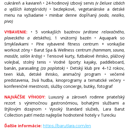
cukráreň a kaviareň • 24-hodinový izbový servis
(v Deluxe izbách
a vyšších kategóriách)
• bezlepkové, vegetariánske a detské
menu na vyžiadanie • minibar denne dopĺňaný
(voda, nealko,
pivo)
VYBAVENIE:
• 5 vonkajších bazénov
(vrátane relaxačného,
plaveckého a detského)
, 1 vnútorný bazén • Aquapark so
šmykľavkami • Plne vybavené fitness centrum + vonkajšie
workout zóny • Barut Spa & Wellness centrum
(hammam, sauna,
masáže, salón krásy)
• Tenisové kurty, futbalové ihrisko, plážový
volejbal, stolný tenis • Vodné športy: kajaky, paddleboard,
banán, parasailing
(za poplatok)
• Detský klub pre 4–12 rokov,
teen klub, detské ihrisko, animačný program • večerné
predstavenia, živá hudba, kinoprogramy a tematické večery •
konferenčné miestnosti, služby concierge, butiky, fotograf
NAJVÄČŠIE VÝHODY:
Luxusný a zároveň rodinne priateľský
rezort s výnimočnou gastronómiou, bohatými službami a
štýlovým dizajnom • Vysoký štandard služieb, Lara Barut
Collection patrí medzi najlepšie hodnotené hotely v Turecku
Ďalšie informácie:
https://barutlara.com/en