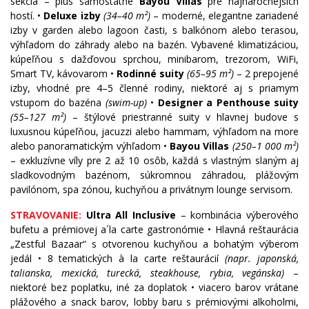
sekcia – plus samostatné
Bayou Villas
pre najnáročnejších
hostí. •
Deluxe izby
(34–40 m²)
– moderné, elegantne zariadené
izby v garden alebo lagoon časti, s balkónom alebo terasou,
výhľadom do záhrady alebo na bazén. Vybavené klimatizáciou,
kúpeľňou s dažďovou sprchou, minibarom, trezorom, WiFi,
Smart TV, kávovarom •
Rodinné suity
(65–95 m²)
– 2 prepojené
izby, vhodné pre 4–5 členné rodiny, niektoré aj s priamym
vstupom do bazéna
(swim-up)
•
Designer a Penthouse suity
(55–127 m²)
– štýlové priestranné suity v hlavnej budove s
luxusnou kúpeľňou, jacuzzi alebo hammam, výhľadom na more
alebo panoramatickým výhľadom •
Bayou Villas
(250–1 000 m²)
– exkluzívne víly pre 2 až 10 osôb, každá s vlastným slaným aj
sladkovodným bazénom, súkromnou záhradou, plážovým
pavilónom, spa zónou, kuchyňou a privátnym lounge servisom.
STRAVOVANIE:
Ultra All Inclusive
– kombinácia výberového
bufetu a prémiovej a´la carte gastronómie • Hlavná reštaurácia
„Zestful Bazaar“ s otvorenou kuchyňou a bohatým výberom
jedál • 8 tematických à la carte reštaurácií
(napr. japonská,
talianska, mexická, turecká, steakhouse, rybia, vegánska)
–
niektoré bez poplatku, iné za doplatok • viacero barov vrátane
plážového a snack barov, lobby baru s prémiovými alkoholmi,