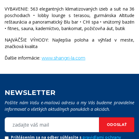
VYBAVENIE: 563 elegantných klimatizovaných izieb a suít na 36
poschodiach • lobby lounge s terasou, gurmánska Altitude
reštaurácia a panoramatický Blu bar • CHI spa • vnútorný bazén
• fitnes, sauna, kaderníctvo, bankomat, požičovňa áut, butik
NAJVÄČŠIE VÝHODY: Najlepšia poloha a výhľad v meste,
značková kvalita
Ďalšie informácie:
www.shangri-la.com
NEWSLETTER
Pošlite nám Vašu e-mailovú adresu a my Vás budeme pravidelne
informovať o všetkých aktuálnych ponukách a akciách.
ODOSLAŤ
Prihlásením sa na odber súhlasíte s
pravidlami ochrany