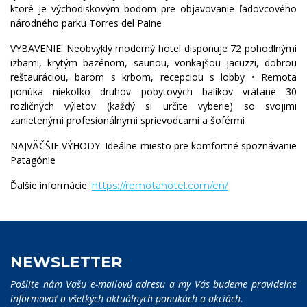
ktoré je východiskovým bodom pre objavovanie ľadovcového
národného parku Torres del Paine
VYBAVENIE: Neobvyklý moderný hotel disponuje 72 pohodlnými
izbami, krytým bazénom, saunou, vonkajšou jacuzzi, dobrou
reštauráciou, barom s krbom, recepciou s lobby • Remota
ponúka niekoľko druhov pobytových balíkov vrátane 30
rozličných výletov (každý si určite vyberie) so svojimi
zanietenými profesionálnymi sprievodcami a šoférmi
NAJVÄČŠIE VÝHODY: Ideálne miesto pre komfortné spoznávanie
Patagónie
Ďalšie informácie:
https://remotahotel.com/en/
NEWSLETTER
Pošlite nám Vašu e-mailovú adresu a my Vás budeme pravidelne
informovať o všetkých aktuálnych ponukách a akciách.