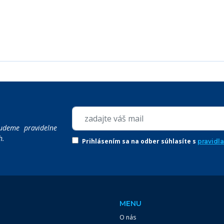
udeme pravidelne
h.
Prihlásením sa na odber súhlasíte s
pravidl
MENU
O nás