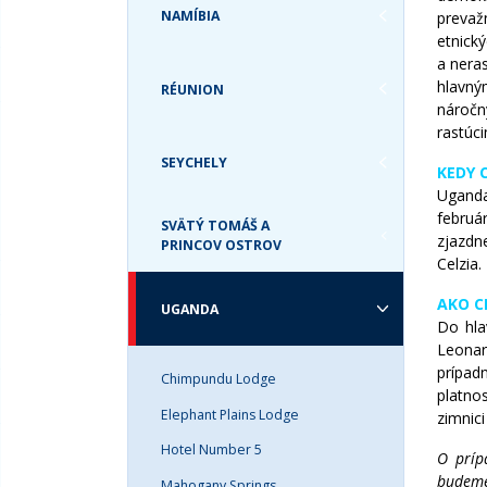
TURKS & CAICOS
NAMÍBIA
prevaž
USA
etnický
a nera
hlavný
RÉUNION
náročn
rastúc
SEYCHELY
KEDY 
Uganda
februá
SVÄTÝ TOMÁŠ A
zjazdn
PRINCOV OSTROV
Celzia.
AKO C
UGANDA
Do hla
Leonar
prípad
Chimpundu Lodge
platnos
Elephant Plains Lodge
zimnici
Hotel Number 5
O príp
budeme 
Mahogany Springs