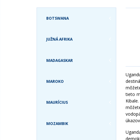
ZANZIBAR A
GRÓNSKO
TANZÁNIA
GUATEMALA
BOTSWANA
ZIMBABWE
HAVAJSKÉ OSTROVY
JAMAJKA
JUŽNÁ AFRIKA
KANADA
KOLUMBIA
KOSTARIKA
MADAGASKAR
KUBA
Ugandu
MEXIKO
destin
MAROKO
PANAMA
môžete
PATAGÓNIA
tieto 
Kibale
PERU
MAURÍCIUS
môžete
SV. MARTIN
vodopá
SVÄTÁ LUCIA
úkazov 
MOZAMBIK
SVATÝ KRIŠTOF A
Uganda
NEVIS
demokr