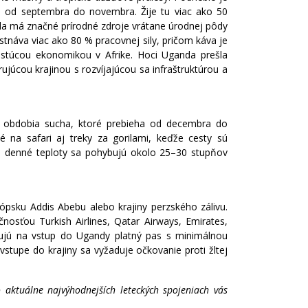
od septembra do novembra.​ Žije tu viac ako 50
anda má značné prírodné zdroje vrátane úrodnej pôdy
tnáva viac ako 80 % pracovnej sily, pričom káva je
rastúcou ekonomikou v Afrike. Hoci Uganda prešla
júcou krajinou s rozvíjajúcou sa infraštruktúrou a
s obdobia sucha, ktoré prebieha od decembra do
 na safari aj treky za gorilami, keďže cesty sú
rné denné teploty sa pohybujú okolo 25–30 stupňov
ópsku Addis Abebu alebo krajiny perzského zálivu.
sťou Turkish Airlines, Qatar Airways, Emirates,
bujú na vstup do Ugandy platný pas s minimálnou
vstupe do krajiny sa vyžaduje očkovanie proti žltej
ktuálne najvýhodnejších leteckých spojeniach vás