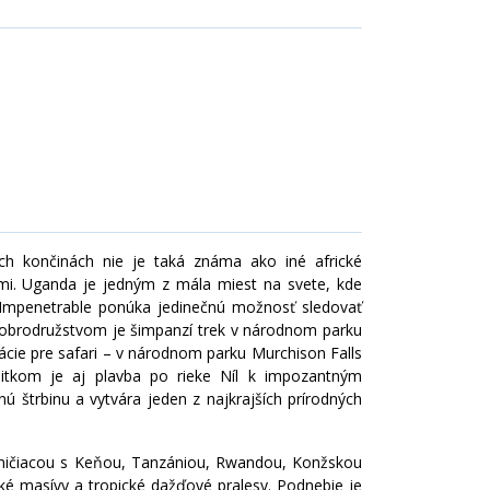
TURECKO
ich končinách nie je taká známa ako iné africké
ami. Uganda je jedným z mála miest na svete, kde
 Impenetrable ponúka jedinečnú možnosť sledovať
 dobrodružstvom je šimpanzí trek v národnom parku
nácie pre safari – v národnom parku Murchison Falls
ážitkom je aj plavba po rieke Níl k impozantným
 štrbinu a vytvára jeden z najkrajších prírodných
aničiacou s Keňou, Tanzániou, Rwandou, Konžskou
é masívy a tropické dažďové pralesy. Podnebie je