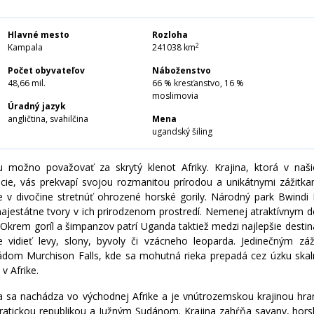
MALAJZIA
MALDIVY
Hlavné mesto
Rozloha
2
Kampala
241038 km
MJANMARSKO
Počet obyvateľov
Náboženstvo
SINGAPUR
48,66 mil.
66 % kresťanstvo, 16 %
SRÍ LANKA
moslimovia
Úradný jazyk
TAIWAN
angličtina, svahilčina
Mena
ugandský šiling
THAJSKO
UZBEKISTAN
 možno považovať za skrytý klenot Afriky. Krajina, ktorá v naš
VIETNAM
ácie, vás prekvapí svojou rozmanitou prírodou a unikátnymi zážitk
 v divočine stretnúť ohrozené horské gorily. Národný park Bwindi
majestátne tvory v ich prirodzenom prostredí. Nemenej atraktívnym
. Okrem goríl a šimpanzov patrí Uganda taktiež medzi najlepšie desti
 vidieť levy, slony, byvoly či vzácneho leoparda. Jedinečným z
dom Murchison Falls, kde sa mohutná rieka prepadá cez úzku skalnú
v Afrike.
 sa nachádza vo východnej Afrike a je vnútrozemskou krajinou hr
atickou republikou a Južným Sudánom. Krajina zahŕňa savany, horsk