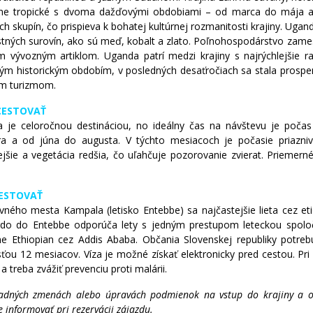
ne tropické s dvoma dažďovými obdobiami – od marca do mája a 
ch skupín, čo prispieva k bohatej kultúrnej rozmanitosti krajiny. Ug
stných surovín, ako sú meď, kobalt a zlato. Poľnohospodárstvo zames
m vývozným artiklom. Uganda patrí medzi krajiny s najrýchlejšie 
ým historickým obdobím, v posledných desaťročiach sa stala prosperu
im turizmom.
CESTOVAŤ
 je celoročnou destináciou, no ideálny čas na návštevu je poča
ra a od júna do augusta. V týchto mesiacoch je počasie priaznivé
ejšie a vegetácia redšia, čo uľahčuje pozorovanie zvierat. Prieme
ESTOVAŤ
vného mesta Kampala (letisko Entebbe) sa najčastejšie lieta cez eti
do do Entebbe odporúča lety s jedným prestupom leteckou spoločno
ne Ethiopian cez Addis Ababa. Občania Slovenskej republiky potre
ťou 12 mesiacov. Víza je možné získať elektronicky pred cestou. Pri 
 a treba zvážiť prevenciu proti malárii.
adných zmenách alebo úpravách podmienok na vstup do krajiny a o a
informovať pri rezervácii zájazdu.