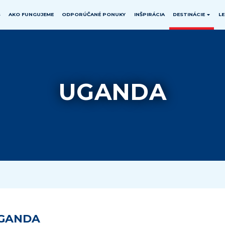
S
AKO FUNGUJEME
ODPORÚČANÉ PONUKY
INŠPIRÁCIA
DESTINÁCIE
L
AUSTRÁLIA &
ÁZIA
BLÍZKY VÝCHOD
OCEÁNIA
AZERBAJDŽAN
IZRAEL
AUSTRÁLIA
UGANDA
BALI & LOMBOK
KATAR
FIDŽI
BRUNEJ
OMÁN
NOVÝ ZÉLAND
ČÍNA
SAUDSKÁ ARÁBIA
PALAU
FILIPÍNY
SPOJENÉ ARABSKÉ
POLYNÉZIA
EMIRÁTY - DUBAJ a
HONG KONG &
ABU DHABI
VANUATU
MACAO
VEĽKONOČNÝ OSTROV
INDIA
INDONÉZIA
JAPONSKO
KAMBODŽA
GANDA
LAOS