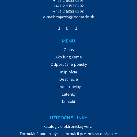
+421 2 6353 0291
+421 2 6353 0292
+421 2 6353 0293
VYHĽADÁVAŤ
e-mail:
zajazdy@leonardo.sk
MENU
O nás
Ako fungujeme
Odporúčané ponuky
Inšpirácia
Destinácie
Leonardoviny
Letenky
Kontakt
UŽITOČNÉ LINKY
Katalóg v elektronickej verzii
Formulár štandardných informácií pre zmluvy o zájazde