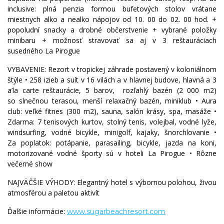
inclusive: plná penzia formou bufetových stolov vrátane
miestnych alko a nealko nápojov od 10. 00 do 02. 00 hod. +
popoludní snacky a drobné občerstvenie + vybrané položky
minibaru + možnosť stravovať sa aj v 3 reštauráciach
susedného La Pirogue
VYBAVENIE: Rezort v tropickej záhrade postavený v koloniálnom
štýle • 258 izieb a suít v 16 vilách a v hlavnej budove, hlavná a 3
a’la carte reštaurácie, 5 barov,
rozľahlý bazén (2 000 m2)
so slnečnou terasou, menší relaxačný bazén, miniklub • Aura
club: veľké fitnes (300 m2), sauna, salón krásy, spa, masáže •
Zdarma: 7 tenisových kurtov, stolný tenis, volejbal, vodné lyže,
windsurfing, vodné bicykle, minigolf, kajaky, šnorchlovanie •
Za poplatok: potápanie, parasailing, bicykle, jazda na koni,
motorizované vodné športy sú v hoteli La Pirogue • Rôzne
večerné show
NAJVÄČŠIE VÝHODY: Elegantný hotel s výbornou polohou, živou
atmosférou a paletou aktivít
Ďalšie informácie:
www.sugarbeachresort.com