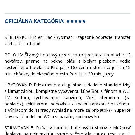
OFICIÁLNA KATEGÓRIA
STREDISKO: Flic en Flac / Wolmar – západné pobrežie, transfer
z letiska cca 1 hod.
POLOHA: Štýlový hotelový rezort sa rozprestiera na ploche 12
hektárov, priamo na peknej pláži s bielym pieskom, vedľa
sesterského hotela La Piroque • Do centra strediska je cca 15
min. chôdze, do hlavného mesta Port Luis 20 min. jazdy
UBYTOVANIE: Priestranné a elegantne zariadené standard izby
s klimatizáciou, kompletne vybavenou kúpeľňou s fénom a WC,
TV, sejfom, rýchlovarnou kanvicou, WiFi internetom (za
poplatok), minibarom, pohovkou a malou terasou / balkónom
s výhľadom do záhrady (výhľad na more za príplatok) • Superior
izby majú oddelené WC a separátny sprchový kút
STRAVOVANIE: Raňajky formou bufetových stolov • Možnosť
doplatku na polpenziu (niektoré večere a’la carte), resp. na all