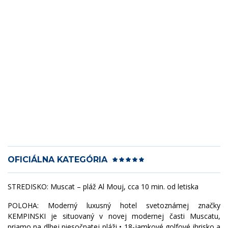
OFICIÁLNA KATEGÓRIA
STREDISKO: Muscat – pláž Al Mouj, cca 10 min. od letiska
POLOHA: Moderný luxusný hotel svetoznámej značky
KEMPINSKI je situovaný v novej modernej časti Muscatu,
priamo na dlhej piesočnatej pláži • 18-jamkové golfové ihrisko a