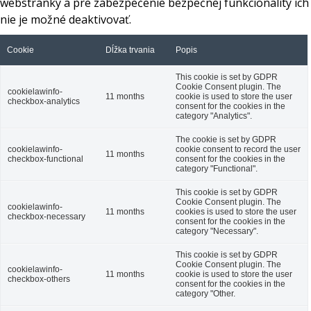
webstránky a pre zabezpečenie bezpečnej funkcionality ich
nie je možné deaktivovať.
Cookie
Dĺžka trvania
Popis
This cookie is set by GDPR
Cookie Consent plugin. The
cookielawinfo-
11 months
cookie is used to store the user
checkbox-analytics
consent for the cookies in the
category "Analytics".
The cookie is set by GDPR
cookielawinfo-
cookie consent to record the user
11 months
checkbox-functional
consent for the cookies in the
category "Functional".
This cookie is set by GDPR
Cookie Consent plugin. The
cookielawinfo-
11 months
cookies is used to store the user
checkbox-necessary
consent for the cookies in the
category "Necessary".
This cookie is set by GDPR
Cookie Consent plugin. The
cookielawinfo-
11 months
cookie is used to store the user
checkbox-others
consent for the cookies in the
category "Other.