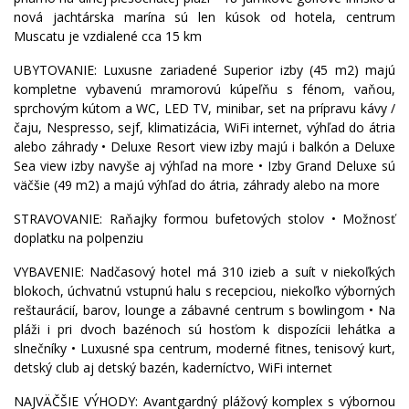
nová jachtárska marína sú len kúsok od hotela, centrum
Muscatu je vzdialené cca 15 km
UBYTOVANIE: Luxusne zariadené Superior izby (45 m2) majú
kompletne vybavenú mramorovú kúpeľňu s fénom, vaňou,
sprchovým kútom a WC, LED TV, minibar, set na prípravu kávy /
čaju, Nespresso, sejf, klimatizácia, WiFi internet, výhľad do átria
alebo záhrady • Deluxe Resort view izby majú i balkón a Deluxe
Sea view izby navyše aj výhľad na more • Izby Grand Deluxe sú
väčšie (49 m2) a majú výhľad do átria, záhrady alebo na more
STRAVOVANIE: Raňajky formou bufetových stolov • Možnosť
doplatku na polpenziu
VYBAVENIE: Nadčasový hotel má 310 izieb a suít v niekoľkých
blokoch, úchvatnú vstupnú halu s recepciou, niekoľko výborných
reštaurácií, barov, lounge a zábavné centrum s bowlingom • Na
pláži i pri dvoch bazénoch sú hosťom k dispozícii lehátka a
slnečníky • Luxusné spa centrum, moderné fitnes, tenisový kurt,
detský club aj detský bazén, kaderníctvo, WiFi internet
NAJVÄČŠIE VÝHODY: Avantgardný plážový komplex s výbornou