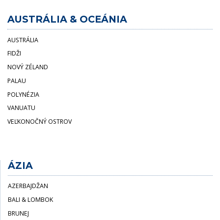
AUSTRÁLIA & OCEÁNIA
AUSTRÁLIA
FIDŽI
NOVÝ ZÉLAND
PALAU
POLYNÉZIA
VYHĽADÁVANIE:
VANUATU
VEĽKONOČNÝ OSTROV
VYHĽADÁVAŤ
ÁZIA
AZERBAJDŽAN
BALI & LOMBOK
BRUNEJ