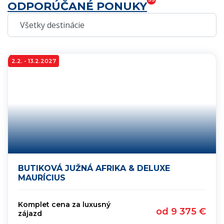
ODPORÚČANÉ PONUKY
AKTUÁLNA PONUKA
AKTUÁLNA PONUKA
EURÓPA
ZEM
2.2. - 13.2.2027
BUTIKOVÁ JUŽNÁ AFRIKA & DELUXE
MAURÍCIUS
Komplet cena za luxusný
od 9 375 €
zájazd